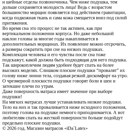
и шейные отделы позвоночника. Чем ниже подушка, тем
дольше сохраняется молодость лица! Ведь с возрастом
большинство морщин появляется под действием гравитации,
когда подкожная ткань и сама кожа смещается вниз под силой
притяжения.
Во время сна это процесс не так активен, как при
вертикальном положении корпуса. Но даже небольшой
наклон головы за многие годы накапливается в
дополнительных морщинах. Их появление можно отсрочить,
а размеры сократить при сне на низких подушках.
Комплекция человека и его чувства после сна тоже
подскажут, какой должна быть подходящая для него подушка.
Так широкоплечим людям удобнее будет спать на более
высоких моделях. Слишком плоские подушки “провалят” их
голову ниже линии тела, создавая резкий дискомфорт на утро.
О чрезмерной плоскости подушки говорят боли в шеи и
затекшие плечи по утрам.
Даже поверхность матраса имеет значение при выборе
подушки!
На мягких матрасах лучше устанавливать низкие подушки.
Тело на них и так проваливается ниже исходного положения,
поэтому голова на подушке немного приподнимается. А вот
любителям спать на жесткой поверхности больше подойдут
предельно плоские подушки.
© 2026 год. Магазин матрасов «iDa`Latex»